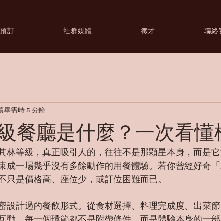
預訂
社群媒體
徵才
聯絡
讀畢需時 5 分鐘
級餐廳是什麼？一次看懂
其林等級，真正吸引人的，往往不是那顆星本身，而是它
束成一場幾乎沒有多餘動作的用餐體驗。若你曾經好奇「
不只是價格高、座位少，或訂位困難而已。
密設計過的餐飲形式。從食材選擇、料理完成度、出菜節
互動，每一個環節都不是附帶條件，而是體驗本身的一部