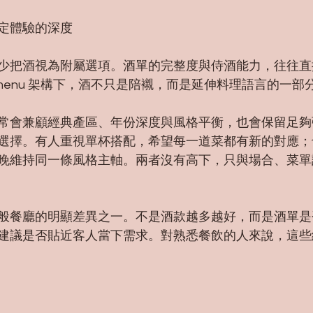
定體驗的深度
少把酒視為附屬選項。酒單的完整度與侍酒能力，往往直
ng menu 架構下，酒不只是陪襯，而是延伸料理語言的一部
常會兼顧經典產區、年份深度與風格平衡，也會保留足夠
選擇。有人重視單杯搭配，希望每一道菜都有新的對應；
晚維持同一條風格主軸。兩者沒有高下，只與場合、菜單
般餐廳的明顯差異之一。不是酒款越多越好，而是酒單是
建議是否貼近客人當下需求。對熟悉餐飲的人來說，這些