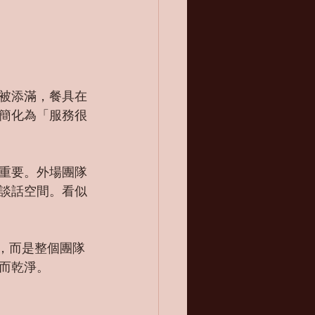
被添滿，餐具在
簡化為「服務很
重要。外場團隊
談話空間。看似
者，而是整個團隊
而乾淨。