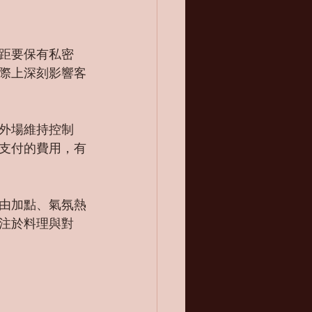
距要保有私密
際上深刻影響客
外場維持控制
支付的費用，有
由加點、氣氛熱
注於料理與對