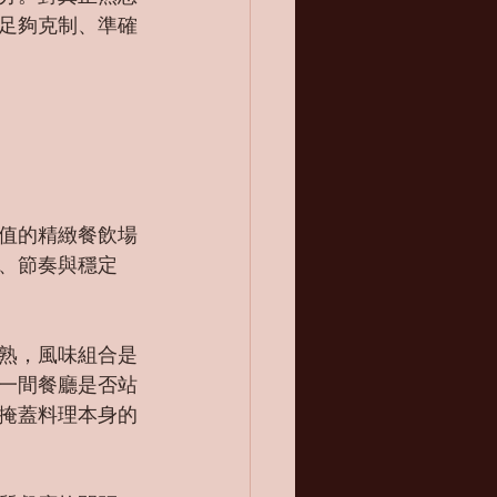
足夠克制、準確
值的精緻餐飲場
、節奏與穩定
熟，風味組合是
一間餐廳是否站
掩蓋料理本身的