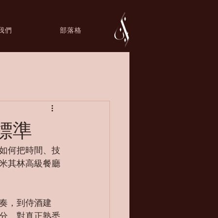
我們
部落格
標準
如何把時間、技
米其林高級餐廳
奏，到侍酒建
分。對真正熟悉