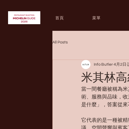
首頁
菜單
All Posts
Info Butler
4月2日
米其林高
當一間餐廳被稱為米
術、服務與品味，收
是什麼」，答案從來
它代表的是一種被精
議、空間聲響與賓客